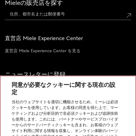
Mieleの販売店を探す
直営店 Miele Experience Center
直営店 Miele Experience Center を見る
ニュースレターに登録
同意が必要なクッキーに関する現在の設
定
当社のウェブサイトを適切に機能させるため、ミーレは必須
クッキーを使用しています。お客様の同意を得た上で、マー
お問い合わせ
ケティングおよび分析目的で非必須クッキーおよび追跡技術
も使用します。これには、パートナーやサービスプロバイダ
ーからのサードパーティクッキーも含まれ、お客様のウェブ
サイト利用に関する情報を収集し、オンライン体験のパーソ
InstagramのMiele
YoutubeのMiele