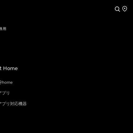
検索
店舗
務用
t Home
@home
eアプリ
leアプリ対応機器