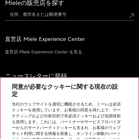
Mieleの販売店を探す
直営店 Miele Experience Center
直営店 Miele Experience Center を見る
ニュースレターに登録
同意が必要なクッキーに関する現在の設
定
当社のウェブサイトを適切に機能させるため、ミーレは必須
クッキーを使用しています。お客様の同意を得た上で、マー
お問い合わせ
ケティングおよび分析目的で非必須クッキーおよび追跡技術
も使用します。これには、パートナーやサービスプロバイダ
ーからのサードパーティクッキーも含まれ、お客様のウェブ
サイト利用に関する情報を収集し、オンライン体験のパーソ
InstagramのMiele
YoutubeのMiele