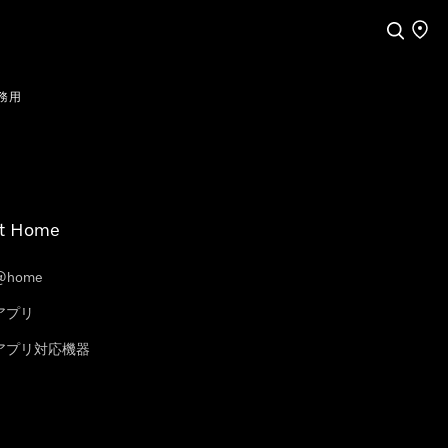
検索
店舗
務用
t Home
@home
eアプリ
leアプリ対応機器