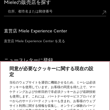
Mieleの販売店を探す
直営店 Miele Experience Center
直営店 Miele Experience Center を見る
ニュースレターに登録
同意が必要なクッキーに関する現在の設
定
当社のウェブサイトを適切に機能させるため、ミーレは必須
クッキーを使用しています。お客様の同意を得た上で、マー
お問い合わせ
ケティングおよび分析目的で非必須クッキーおよび追跡技術
も使用します。これには、パートナーやサービスプロバイダ
ーからのサードパーティクッキーも含まれ、お客様のウェブ
サイト利用に関する情報を収集し、オンライン体験のパーソ
InstagramのMiele
YoutubeのMiele