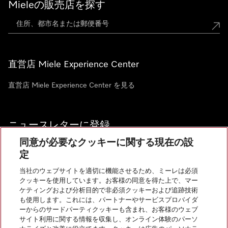
Mieleの販売店を探す
直営店 Miele Experience Center
直営店 Miele Experience Center を見る
ニュースレターに登録
同意が必要なクッキーに関する現在の設
定
当社のウェブサイトを適切に機能させるため、ミーレは必須
クッキーを使用しています。お客様の同意を得た上で、マー
お問い合わせ
ケティングおよび分析目的で非必須クッキーおよび追跡技術
も使用します。これには、パートナーやサービスプロバイダ
ーからのサードパーティクッキーも含まれ、お客様のウェブ
サイト利用に関する情報を収集し、オンライン体験のパーソ
InstagramのMiele
YoutubeのMiele