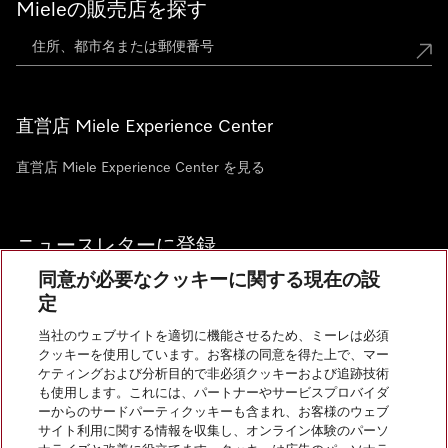
Mieleの販売店を探す
直営店 Miele Experience Center
直営店 Miele Experience Center を見る
ニュースレターに登録
同意が必要なクッキーに関する現在の設
定
当社のウェブサイトを適切に機能させるため、ミーレは必須
クッキーを使用しています。お客様の同意を得た上で、マー
お問い合わせ
ケティングおよび分析目的で非必須クッキーおよび追跡技術
も使用します。これには、パートナーやサービスプロバイダ
ーからのサードパーティクッキーも含まれ、お客様のウェブ
サイト利用に関する情報を収集し、オンライン体験のパーソ
InstagramのMiele
YoutubeのMiele