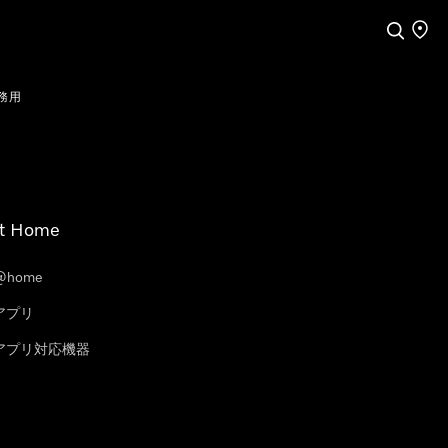
検索
店舗
務用
t Home
@home
eアプリ
leアプリ対応機器