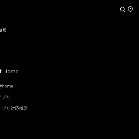
検索
店舗
務用
t Home
@home
eアプリ
leアプリ対応機器