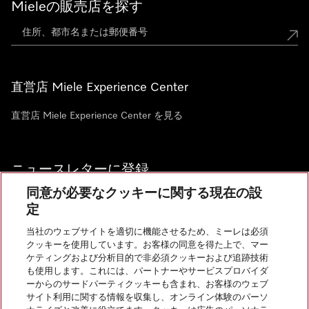
Mieleの販売店を探す
直営店 Miele Experience Center
直営店 Miele Experience Center を見る
ニュースレターに登録
同意が必要なクッキーに関する現在の設
定
当社のウェブサイトを適切に機能させるため、ミーレは必須
クッキーを使用しています。お客様の同意を得た上で、マー
お問い合わせ
ケティングおよび分析目的で非必須クッキーおよび追跡技術
も使用します。これには、パートナーやサービスプロバイダ
ーからのサードパーティクッキーも含まれ、お客様のウェブ
サイト利用に関する情報を収集し、オンライン体験のパーソ
InstagramのMiele
YoutubeのMiele