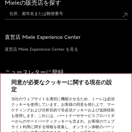
Mieleの販売店を探す
直営店 Miele Experience Center
直営店 Miele Experience Center を見る
ニュースレターに登録
同意が必要なクッキーに関する現在の設
定
当社のウェブサイトを適切に機能させるため、ミーレは必須
クッキーを使用しています。お客様の同意を得た上で、マー
お問い合わせ
ケティングおよび分析目的で非必須クッキーおよび追跡技術
も使用します。これには、パートナーやサービスプロバイダ
ーからのサードパーティクッキーも含まれ、お客様のウェブ
サイト利用に関する情報を収集し、オンライン体験のパーソ
InstagramのMiele
YoutubeのMiele