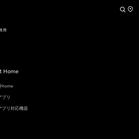
検索
店舗
務用
t Home
@home
eアプリ
leアプリ対応機器