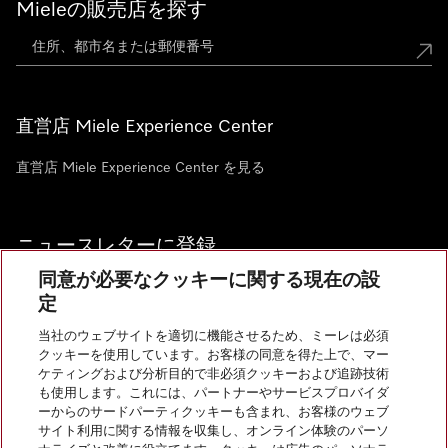
Mieleの販売店を探す
直営店 Miele Experience Center
直営店 Miele Experience Center を見る
ニュースレターに登録
同意が必要なクッキーに関する現在の設
定
当社のウェブサイトを適切に機能させるため、ミーレは必須
クッキーを使用しています。お客様の同意を得た上で、マー
お問い合わせ
ケティングおよび分析目的で非必須クッキーおよび追跡技術
も使用します。これには、パートナーやサービスプロバイダ
ーからのサードパーティクッキーも含まれ、お客様のウェブ
サイト利用に関する情報を収集し、オンライン体験のパーソ
InstagramのMiele
YoutubeのMiele