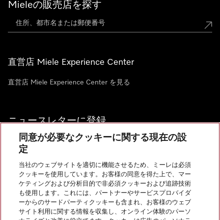
Mieleの販売店を探す
直営店 Miele Experience Center
直営店 Miele Experience Center を見る
ニュースレターに登録
同意が必要なクッキーに関する現在の設
定
当社のウェブサイトを適切に機能させるため、ミーレは必須
クッキーを使用しています。お客様の同意を得た上で、マー
お問い合わせ
ケティングおよび分析目的で非必須クッキーおよび追跡技術
も使用します。これには、パートナーやサービスプロバイダ
ーからのサードパーティクッキーも含まれ、お客様のウェブ
サイト利用に関する情報を収集し、オンライン体験のパーソ
InstagramのMiele
YoutubeのMiele