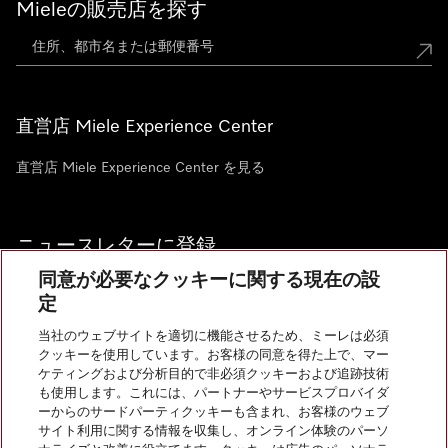
Mieleの販売店を探す
直営店 Miele Experience Center
直営店 Miele Experience Center を見る
ニュースレターに登録
同意が必要なクッキーに関する現在の設
定
当社のウェブサイトを適切に機能させるため、ミーレは必須
クッキーを使用しています。お客様の同意を得た上で、マー
お問い合わせ
ケティングおよび分析目的で非必須クッキーおよび追跡技術
も使用します。これには、パートナーやサービスプロバイダ
ーからのサードパーティクッキーも含まれ、お客様のウェブ
サイト利用に関する情報を収集し、オンライン体験のパーソ
InstagramのMiele
YoutubeのMiele