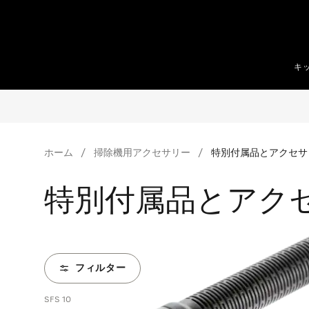
テンツへスキップ
キ
ホーム
掃除機用アクセサリー
特別付属品とアクセサ
特別付属品とアク
フィルター
SFS 10