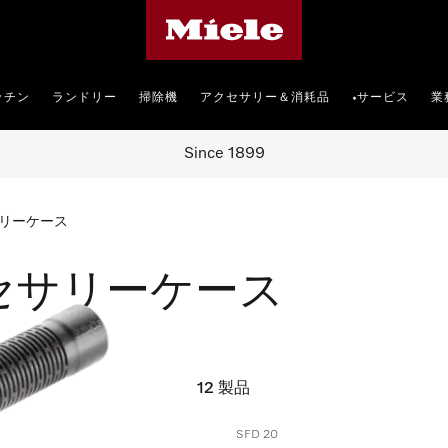
Mieleのホームページ
ッチン
ランドリー
掃除機
アクセサリー＆消耗品
サービス
業
•
Since 1899
リーケース
セサリーケース
12
製品
SFD 20