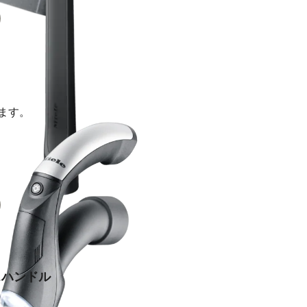
ます。
スハンドル
な照明付き。