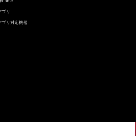
@home
eアプリ
leアプリ対応機器