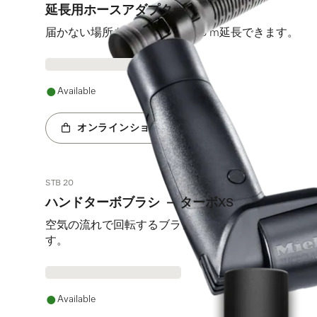
延長用ホースアダプター
届かない場所を掃除する際、1.5 m延長できます。
Available
オンラインショップへ
STB 20
ハンドターボブラシ － ターボXS
空気の流れで回転するブラシによって、ホコリや髪の
す。
Available