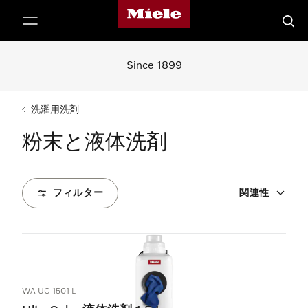
Mieleのホームページ
テンツへスキップ
検索
Since 1899
洗濯用洗剤
粉末と液体洗剤
フィルター
関連性
4
製品
WA UC 1501 L