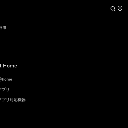
検索
店舗
務用
t Home
@home
eアプリ
leアプリ対応機器