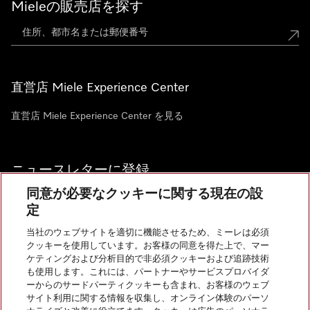
Mieleの販売店を探す
直営店 Miele Experience Center
直営店 Miele Experience Center を見る
ニュースレターに登録
同意が必要なクッキーに関する現在の設
定
当社のウェブサイトを適切に機能させるため、ミーレは必須
クッキーを使用しています。お客様の同意を得た上で、マー
お問い合わせ
ケティングおよび分析目的で非必須クッキーおよび追跡技術
も使用します。これには、パートナーやサービスプロバイダ
ーからのサードパーティクッキーも含まれ、お客様のウェブ
サイト利用に関する情報を収集し、オンライン体験のパーソ
InstagramのMiele
YoutubeのMiele