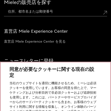
Mieleの販売店を探す
直営店 Miele Experience Center
直営店 Miele Experience Center を見る
ニュースレターに登録
同意が必要なクッキーに関する現在の設
定
当社のウェブサイトを適切に機能させるため、ミーレは必須
クッキーを使用しています。お客様の同意を得た上で、マー
お問い合わせ
ケティングおよび分析目的で非必須クッキーおよび追跡技術
も使用します。これには、パートナーやサービスプロバイダ
ーからのサードパーティクッキーも含まれ、お客様のウェブ
サイト利用に関する情報を収集し、オンライン体験のパーソ
InstagramのMiele
YoutubeのMiele