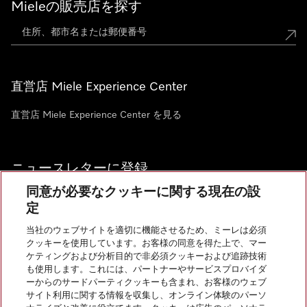
Mieleの販売店を探す
直営店 Miele Experience Center
直営店 Miele Experience Center を見る
ニュースレターに登録
同意が必要なクッキーに関する現在の設
定
当社のウェブサイトを適切に機能させるため、ミーレは必須
クッキーを使用しています。お客様の同意を得た上で、マー
お問い合わせ
ケティングおよび分析目的で非必須クッキーおよび追跡技術
も使用します。これには、パートナーやサービスプロバイダ
ーからのサードパーティクッキーも含まれ、お客様のウェブ
サイト利用に関する情報を収集し、オンライン体験のパーソ
InstagramのMiele
YoutubeのMiele