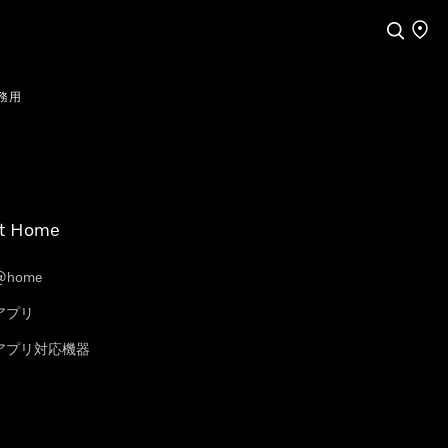
検索
店舗
務用
t Home
@home
eアプリ
leアプリ対応機器