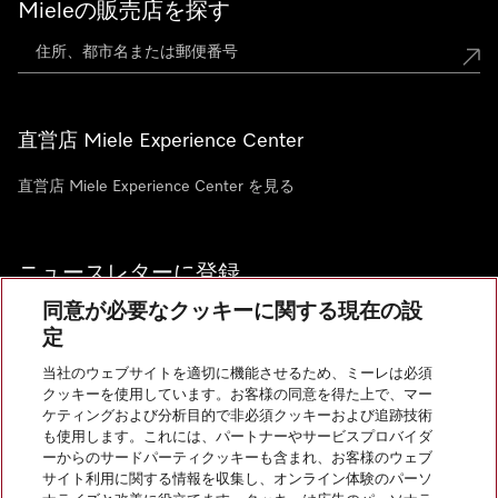
Mieleの販売店を探す
直営店 Miele Experience Center
直営店 Miele Experience Center を見る
ニュースレターに登録
同意が必要なクッキーに関する現在の設
定
当社のウェブサイトを適切に機能させるため、ミーレは必須
クッキーを使用しています。お客様の同意を得た上で、マー
お問い合わせ
ケティングおよび分析目的で非必須クッキーおよび追跡技術
も使用します。これには、パートナーやサービスプロバイダ
ーからのサードパーティクッキーも含まれ、お客様のウェブ
サイト利用に関する情報を収集し、オンライン体験のパーソ
InstagramのMiele
YoutubeのMiele