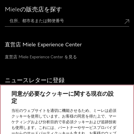
Mieleの販売店を探す
直営店 Miele Experience Center
直営店 Miele Experience Center を見る
ニュースレターに登録
同意が必要なクッキーに関する現在の設
定
当社のウェブサイトを適切に機能させるため、ミーレは必須
お問い合わせ
クッキーを使用しています。お客様の同意を得た上で、マー
ケティングおよび分析目的で非必須クッキーおよび追跡技術
も使用します。これには、パートナーやサービスプロバイダ
InstagramのMiele
YoutubeのMiele
ーからのサードパーティクッキーも含まれ、お客様のウェブ