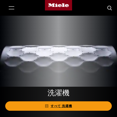
Mieleのホームページ
テンツへスキップ
検索
洗濯機
すべて 洗濯機