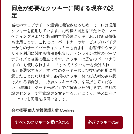
同意が必要なクッキーに関する現在の設
定
当社のウェブサイトを適切に機能させるため、ミーレは必須
お問い合わせ
クッキーを使用しています。お客様の同意を得た上で、マー
ケティングおよび分析目的で非必須クッキーおよび追跡技術
も使用します。これには、パートナーやサービスプロバイダ
InstagramのMiele
YoutubeのMiele
ーからのサードパーティクッキーも含まれ、お客様のウェブ
サイト利用に関する情報を収集し、オンライン体験のパーソ
ナライズと改善に役立てます。クッキーは広告のパーソナラ
イズにも使用されます。 「すべてのクッキーを受け入れ
る」を選択すると、すべてのクッキーおよび技術の使用に同
意したことになります。必須のクッキーおよび技術のみを受
け入れる場合は、「必須クッキーのみ」を選択してくださ
い。詳細は「クッキー設定」でご確認いただけます。当社の
設定センターで同意設定を変更することにより、将来に向け
会社概要
ていつでも同意を撤回できます。
法的通知
個人情報保護方針
会社概要
個人情報保護方針
Cookies
利用規約
すべてのクッキーを受け入れる
必須クッキーのみ
クッキー設定