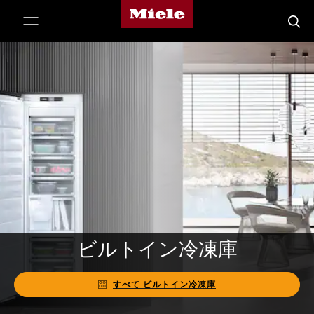
Mieleのホームページ
テンツへスキップ
検索
ビルトイン冷凍庫
すべて ビルトイン冷凍庫