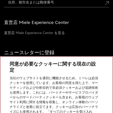
直営店 Miele Experience Center
直営店 Miele Experience Center を見る
ニュースレターに登録
同意が必要なクッキーに関する現在の設
定
当社のウェブサイトを適切に機能させるため、ミーレは必須
お問い合わせ
クッキーを使用しています。お客様の同意を得た上で、マー
ケティングおよび分析目的で非必須クッキーおよび追跡技術
も使用します。これには、パートナーやサービスプロバイダ
InstagramのMiele
YoutubeのMiele
ーからのサードパーティクッキーも含まれ、お客様のウェブ
サイト利用に関する情報を収集し、オンライン体験のパーソ
ナライズと改善に役立てます。クッキーは広告のパーソナラ
イズにも使用されます。 「すべてのクッキーを受け入れ