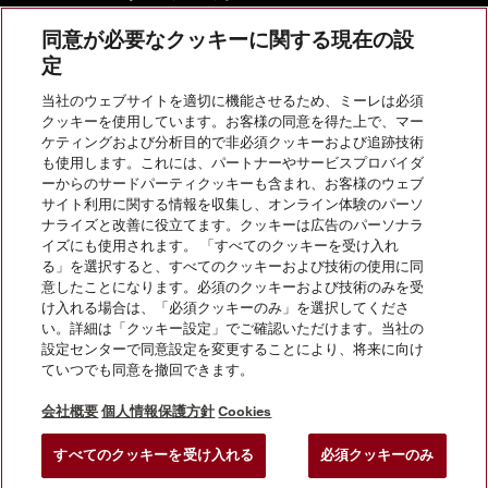
同意が必要なクッキーに関する現在の設
定
当社のウェブサイトを適切に機能させるため、ミーレは必須
お問い合わせ
クッキーを使用しています。お客様の同意を得た上で、マー
ケティングおよび分析目的で非必須クッキーおよび追跡技術
も使用します。これには、パートナーやサービスプロバイダ
InstagramのMiele
YoutubeのMiele
ーからのサードパーティクッキーも含まれ、お客様のウェブ
サイト利用に関する情報を収集し、オンライン体験のパーソ
ナライズと改善に役立てます。クッキーは広告のパーソナラ
イズにも使用されます。 「すべてのクッキーを受け入れ
る」を選択すると、すべてのクッキーおよび技術の使用に同
意したことになります。必須のクッキーおよび技術のみを受
け入れる場合は、「必須クッキーのみ」を選択してくださ
い。詳細は「クッキー設定」でご確認いただけます。当社の
会社概要
設定センターで同意設定を変更することにより、将来に向け
ていつでも同意を撤回できます。
法的通知
個人情報保護方針
会社概要
個人情報保護方針
Cookies
利用規約
すべてのクッキーを受け入れる
必須クッキーのみ
クッキー設定