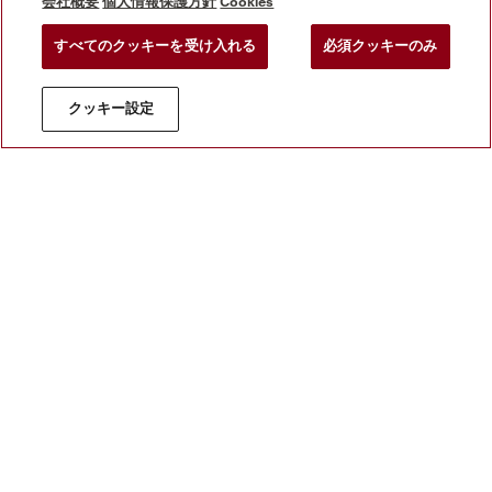
会社概要
個人情報保護方針
Cookies
ビジネスパートナー
すべてのクッキーを受け入れる
必須クッキーのみ
Mieleの販売店を探す
クッキー設定
直営店 Miele Experience Center
直営店 Miele Experience Center を見る
ニュースレターに登録