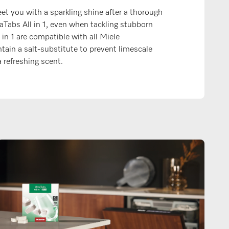
eet you with a sparkling shine after a thorough
aTabs All in 1, even when tackling stubborn
l in 1 are compatible with all Miele
ain a salt-substitute to prevent limescale
a refreshing scent.