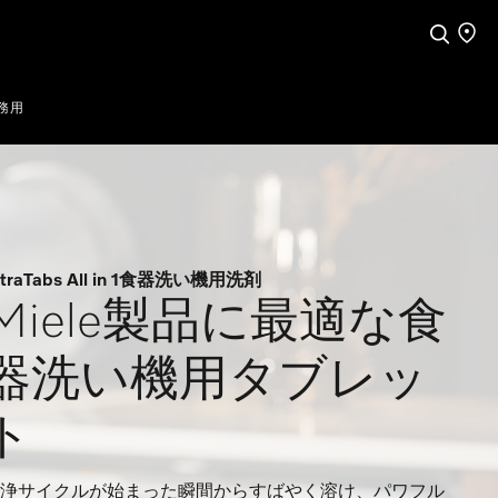
検索
店舗
務用
ltraTabs All in 1食器洗い機用洗剤
Miele製品に最適な食
器洗い機用タブレッ
ト
浄サイクルが始まった瞬間からすばやく溶け、パワフル