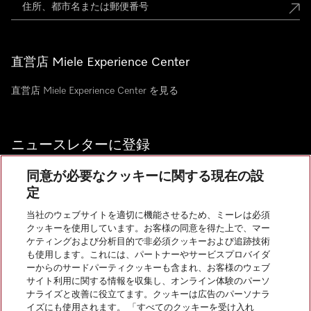
直営店 Miele Experience Center
直営店 Miele Experience Center を見る
ニュースレターに登録
同意が必要なクッキーに関する現在の設
定
当社のウェブサイトを適切に機能させるため、ミーレは必須
お問い合わせ
クッキーを使用しています。お客様の同意を得た上で、マー
ケティングおよび分析目的で非必須クッキーおよび追跡技術
も使用します。これには、パートナーやサービスプロバイダ
InstagramのMiele
YoutubeのMiele
ーからのサードパーティクッキーも含まれ、お客様のウェブ
サイト利用に関する情報を収集し、オンライン体験のパーソ
ナライズと改善に役立てます。クッキーは広告のパーソナラ
イズにも使用されます。 「すべてのクッキーを受け入れ