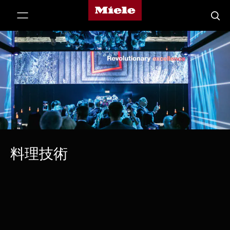
Mieleのホームページ
テンツへスキップ
検索
料理技術