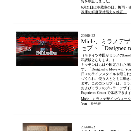
質を検証しました。
6⽉21⽇は冷蔵庫の⽇。梅⾬・猛
凍庫の鮮度保持能⼒を検証。
20260422
Miele、ミラノデ
セプト「Designed t
（※ドイツ本国がミラノのEuroCu
和訳版となります。）
キッチンはもはや固定された場
す。「Designed to Move w
日々のライフスタイルや限られ
づくられ、使う人とともに動き
ます。このコンセプトは、ミラノ・デ
およびミラノのブレラ・デザイン
Experience Center で体感できま
Miele、ミラノデザインウィーク2026
You」を発表
20260422