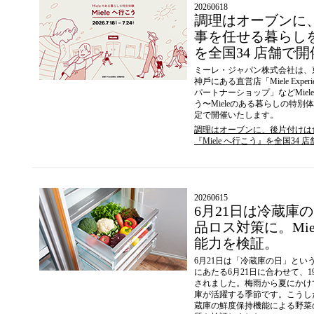
20260618
調理はオーブンに
事を任せる暮らしを
を全国34 店舗で開
ミーレ・ジャパン株式会社は、
神⼾にある直営店「Miele Expe
パートナーショップ」などMiele
う〜Mieleのある暮らしの特別
定で開催いたします。
調理はオーブンに、後⽚付けは
『Miele へ⾏こう』を全国34 
20260615
6⽉21⽇は冷蔵庫
品ロス対策に。Mi
能⼒を検証。
6⽉21⽇は「冷蔵庫の⽇」と
にあたる6⽉21⽇に合わせて、
されました。梅⾬から夏にかけ
庫が活躍する季節です。こうした
蔵庫の鮮度保持機能による野菜