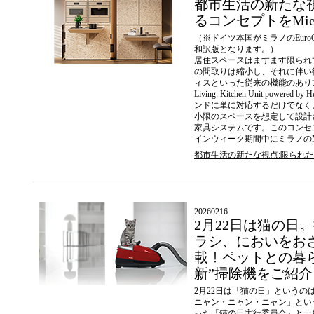
都市生活の新たな
るコンセプトをMie
（※ドイツ本国がミラノのEuroCu
和訳版となります。）
居住スペースはますます限られ
の間取りは縮小し、それに伴い
ィスといった従来の機能のあり方も変化
Living: Kitchen Unit po
ンドに単に対応するだけでなく
小限のスペースを想定して設計
家具システムです。このコンセプト
インウィーク期間中にミラノのMiele
都市生活の新たな視点:限られた
20260216
2⽉22⽇は猫の⽇
ラシ、においをお
載！ペットとの暮らし
新”掃除機をご紹介
2⽉22⽇は「猫の⽇」というの
ニャン・ニャン・ニャン」とい
った「猫の⽇実⾏委員会」と⼀般