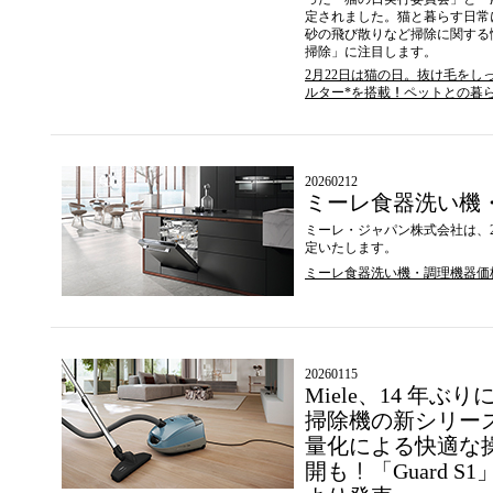
定されました。猫と暮らす⽇常
砂の⾶び散りなど掃除に関する
掃除」に注⽬します。
2⽉22⽇は猫の⽇。抜け⽑を
ルター*を搭載！ペットとの暮らし
20260212
ミーレ⾷器洗い機
ミーレ・ジャパン株式会社は、
定いたします。
ミーレ⾷器洗い機・調理機器価
20260115
Miele、14 年
掃除機の新シリー
量化による快適な
開も！「Guard S