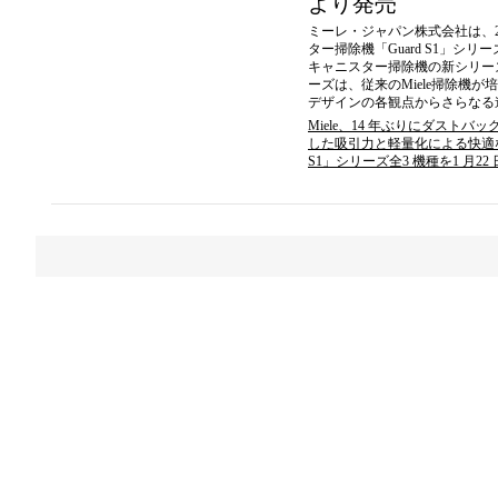
より発売
ミーレ・ジャパン株式会社は、20
ター掃除機「Guard S1」シ
キャニスター掃除機の新シリーズを
ーズは、従来のMiele掃除機
デザインの各観点からさらな
Miele、14 年ぶりにダスト
した吸引⼒と軽量化による快適な
S1」シリーズ全3 機種を1 ⽉22