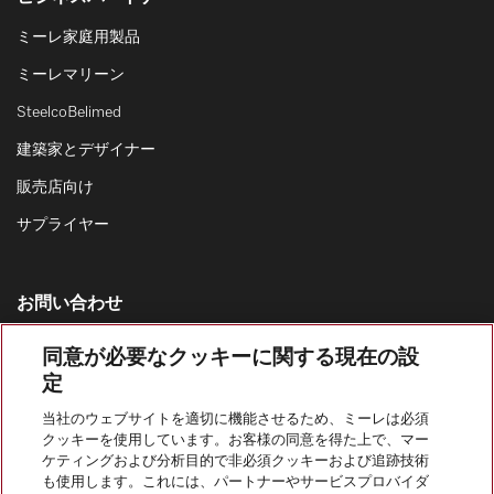
ミーレ家庭用製品
ミーレマリーン
SteelcoBelimed
建築家とデザイナー
販売店向け
サプライヤー
お問い合わせ
お問い合わせ一覧
同意が必要なクッキーに関する現在の設
家庭用製品の営業窓口
定
0120-310-647
当社のウェブサイトを適切に機能させるため、ミーレは必須
カスタマーサービス
クッキーを使用しています。お客様の同意を得た上で、マー
ケティングおよび分析目的で非必須クッキーおよび追跡技術
0120-310-647
も使用します。これには、パートナーやサービスプロバイダ