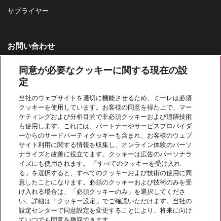
サプライヤー
お問い合わせ
お問い合わせ一覧
同意が必要なクッキーに関する現在の設
家庭用製品の営業窓口
定
0120-310-647
当社のウェブサイトを適切に機能させるため、ミーレは必須
カスタマーサービス
クッキーを使用しています。お客様の同意を得た上で、マー
ケティングおよび分析目的で非必須クッキーおよび追跡技術
0120-310-647
も使用します。これには、パートナーやサービスプロバイダ
ーからのサードパーティクッキーも含まれ、お客様のウェブ
サイト利用に関する情報を収集し、オンライン体験のパーソ
ナライズと改善に役立てます。クッキーは広告のパーソナラ
イズにも使用されます。 「すべてのクッキーを受け入れ
る」を選択すると、すべてのクッキーおよび技術の使用に同
意したことになります。必須のクッキーおよび技術のみを受
Miele Professionalをフォローする
け入れる場合は、「必須クッキーのみ」を選択してくださ
い。詳細は「クッキー設定」でご確認いただけます。当社の
設定センターで同意設定を変更することにより、将来に向け
ていつでも同意を撤回できます。