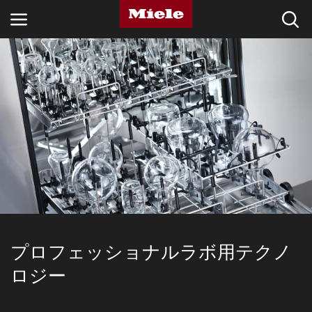
産業
知識ハブ
製品
サービス & サポート
家庭用
プロフェッショナルラボ用テクノ
検索
ロジー
ウィッシュリスト