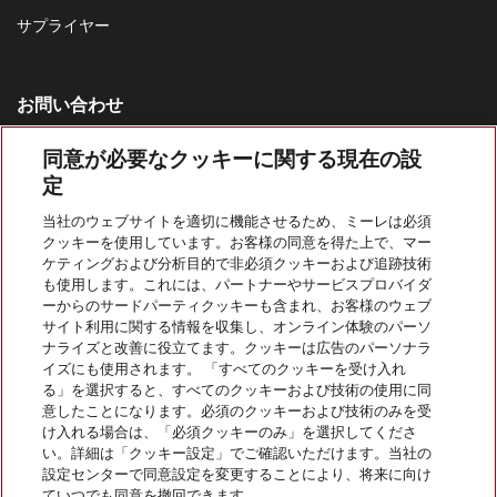
サプライヤー
お問い合わせ
お問い合わせ一覧
同意が必要なクッキーに関する現在の設
定
家庭用製品の営業窓口
0120-310-647
当社のウェブサイトを適切に機能させるため、ミーレは必須
クッキーを使用しています。お客様の同意を得た上で、マー
カスタマーサービス
ケティングおよび分析目的で非必須クッキーおよび追跡技術
0120-310-647
も使用します。これには、パートナーやサービスプロバイダ
ーからのサードパーティクッキーも含まれ、お客様のウェブ
サイト利用に関する情報を収集し、オンライン体験のパーソ
ナライズと改善に役立てます。クッキーは広告のパーソナラ
イズにも使用されます。 「すべてのクッキーを受け入れ
る」を選択すると、すべてのクッキーおよび技術の使用に同
意したことになります。必須のクッキーおよび技術のみを受
Miele Professionalをフォローする
け入れる場合は、「必須クッキーのみ」を選択してくださ
い。詳細は「クッキー設定」でご確認いただけます。当社の
設定センターで同意設定を変更することにより、将来に向け
ていつでも同意を撤回できます。