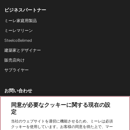
ビジネスパートナー
ミーレ家庭用製品
ミーレマリーン
SteelcoBelimed
建築家とデザイナー
販売店向け
サプライヤー
お問い合わせ
お問い合わせ一覧
同意が必要なクッキーに関する現在の設
定
家庭用製品の営業窓口
0120-310-647
当社のウェブサイトを適切に機能させるため、ミーレは必須
クッキーを使用しています。お客様の同意を得た上で、マー
カスタマーサービス