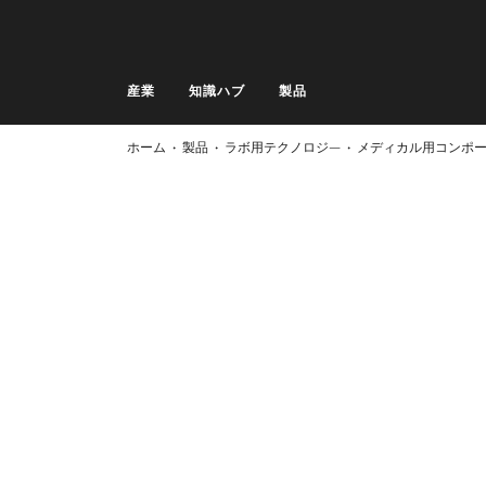
産業
知識ハブ
製品
産業
ホーム
製品
ラボ用テクノロジ―
メディカル用コンポ
知識ハブ
製品
サービス & サポート
家庭用
検索
ウィッシュリスト