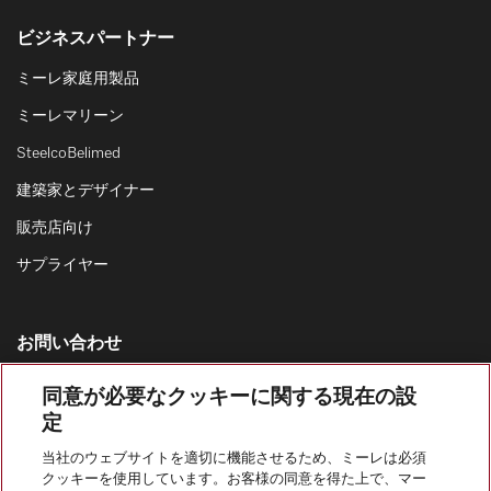
ビジネスパートナー
ミーレ家庭用製品
ミーレマリーン
SteelcoBelimed
建築家とデザイナー
販売店向け
サプライヤー
お問い合わせ
お問い合わせ一覧
同意が必要なクッキーに関する現在の設
定
家庭用製品の営業窓口
0120-310-647
当社のウェブサイトを適切に機能させるため、ミーレは必須
クッキーを使用しています。お客様の同意を得た上で、マー
カスタマーサービス