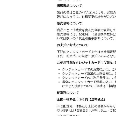
掲載製品について
製品の色はご覧のパソコンにより、実際の
製品によっては、仕様変更の場合がござい
販売価格について
商品ごとに消費税を含んだ金額で表示して
販売価格には、配送料、代金引換手数料は
いては以下の「代金引換手数料について」
お支払い方法について
下記のクレジットカードまたは当社指定配
また、お支払い方法は一括払いのみとなり
ご使用可能なクレジットカード： VISA、M
クレジットカードでのお支払いは、ご
クレジットカード決済の上限金額は、1
クレジットカードのご利用条件は、ご
虚偽のクレジットカード情報の入力、
に生じた損害について、当社は一切責
配送料について
全国一律料金： 540 円（送料税込）
※ご配送先 1 件あたり上記の金額がかか
◎ お買い上げ金額合計 5,400 円以上（