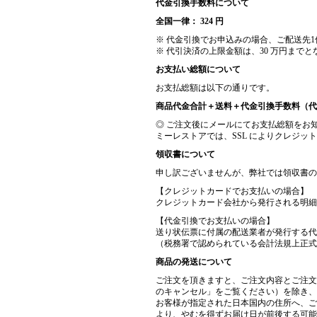
代金引換手数料について
全国一律： 324 円
※ 代金引換でお申込みの場合、ご配送先
※ 代引決済の上限金額は、30 万円まで
お支払い総額について
お支払総額は以下の通りです。
商品代金合計＋送料＋代金引換手数料（代
◎ ご注文後にメールにてお支払総額をお
ミーレストアでは、SSL によりクレジ
領収書について
申し訳ございませんが、弊社では領収書の
【クレジットカードでお支払いの場合】
クレジットカード会社から発行される明細
【代金引換でお支払いの場合】
送り状伝票に付属の配送業者が発行する代
（税務署で認められている会計法規上正式
商品の発送について
ご注文を頂きますと、ご注文内容とご注文
のキャンセル」をご覧ください）を除き、
お客様が指定された日本国内の住所へ、ご
より、やむを得ずお届け日が前後する可能