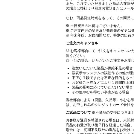
また、ご注文いただきました商品の在庫が
の場合は弊社より別途お電話またはメール
なお、商品発送時点をもって、その商品に
※ 土日祝日の出荷はございません。
※ ご注文内容の変更及び発送先の変更は
※ 年末年始、お盆期間など、特別の出荷
ご注文のキャンセル
◎ お客様都合にてご注文をキャンセルい
覧ください。
◎ 下記の場合、いただいたご注文をお受
注文いただいた製品が供給不足の場合
誤表示やシステムの誤動作その他の理
不正な手段でまたは不正な目的をもっ
お客様ご不在などにより 1 週間以上
製品の受領に応じていただけない場合
その他やむを得ない事由がある場合
当社都合により（廃盤、欠品等）やむを得
は、お申し込みのクレジットカード会社を
ご返品について
※不良品の交換につきま
お客様が返品を希望される場合は、未開封
商品のお受け取り後 7 日を経過した場
場合には、初期不良以外の返品をお受けい