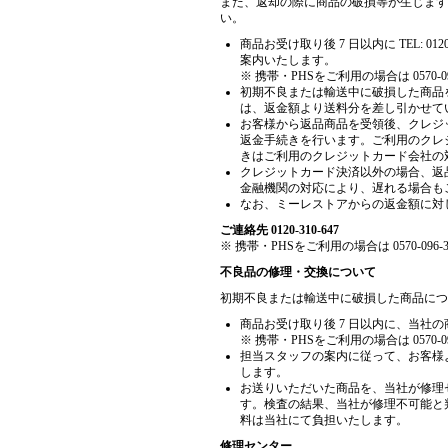
また、返却の際に商品の破損等が生じます
い。
商品お受け取り後 7 日以内に TEL: 
案内いたします。
※ 携帯・PHSをご利用の場合は 0570-
初期不良または輸送中に破損した商品
は、返金額より送料分を差し引かせて
お客様から返品商品を受領後、クレジ
返金手続きを行います。ご利用のクレ
きはご利用のクレジットカード会社の対
クレジットカード決済以外の場合、返
金融機関の対応により、遅れる場合も
なお、ミーレストアからの返金額に対
ご連絡先 0120-310-647
※ 携帯・PHSをご利用の場合は 0570-0
不良品の修理・交換について
初期不良または輸送中に破損した商品につ
商品お受け取り後 7 日以内に、当社の商品
※ 携帯・PHSをご利用の場合は 0570-
担当スタッフの案内に従って、お客様
します。
お送りいただいた商品を、当社が修理
す。検査の結果、当社が修理不可能と
料は当社にて負担いたします。
修理センター