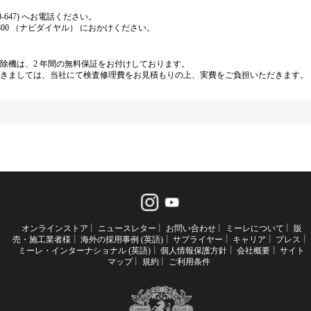
0-647) へお電話ください。
6-300 （ナビダイヤル） におかけください。
除機は、2 年間の無料保証をお付けしております。
きましては、当社にて検査修理費をお見積もりの上、実費をご負担いただきます。
オンラインストア
ニュースレター
お問い合わせ
ミーレについて
販
売・施工業者様
海外の採用事例 (英語)
サプライヤー
キャリア
プレス
ミーレ・インターナショナル (英語)
個人情報保護方針
会社概要
サイト
マップ
規約
ご利用条件