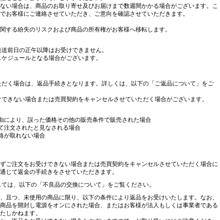
ない場合は、商品のお取り寄せ及びお届けまで数週間かかる場合がございます。こ
でお客様にご連絡させていただき、ご意向を確認させていただきます。
関する紛失のリスクおよび商品の所有権がお客様へ移転します。
発送前日の正午以降はお受けできません。
スケジュールとなる場合がございます。
ただく場合は、返品手続きとなります。詳しくは、以下の「ご返品について」をご
けできない場合または売買契約をキャンセルさせていただく場合がございます。
由により、誤った価格その他の販売条件で販売された場合
て注文されたと見なされる場合
連絡が取れない場合
ずご注文をお受けできない場合または売買契約をキャンセルさせていただく場合に
通じて返金の手続きをさせていただきます。
しては、以下の「不良品の交換について」をご覧ください。
、且つ、未使用の商品に限り、以下の条件により返品をお受けいたします。なお、
合、商品を開封し電源をオンにされた場合、またはお客様が法人もしくは事業者である
たしかねます。