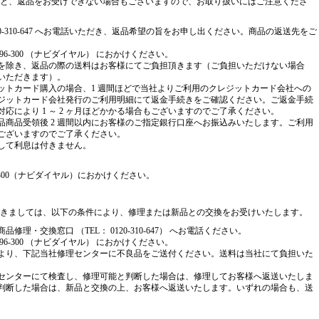
と、返品をお受けできない場合もございますので、お取り扱いにはご注意くださ
0120-310-647 へお電話いただき、返品希望の旨をお申し出ください。商品の返送先をご
096-300 （ナビダイヤル） におかけください。
を除き、返品の際の送料はお客様にてご負担頂きます（ご負担いただけない場合
いただきます）。
ットカード購入の場合、1 週間ほどで当社よりご利用のクレジットカード会社への
ジットカード会社発行のご利用明細にて返金手続きをご確認ください。ご返金手続
応により 1 ～ 2 ヶ月ほどかかる場合もございますのでご了承ください。
品商品受領後 2 週間以内にお客様のご指定銀行口座へお振込みいたします。ご利用
ございますのでご了承ください。
して利息は付きません。
96-300（ナビダイヤル）におかけください。
きましては、以下の条件により、修理または新品との交換をお受けいたします。
修理・交換窓口 （TEL： 0120-310-647） へお電話ください。
096-300 （ナビダイヤル） におかけください。
より、下記当社修理センターに不良品をご送付ください。送料は当社にて負担いた
センターにて検査し、修理可能と判断した場合は、修理してお客様へ返送いたしま
判断した場合は、新品と交換の上、お客様へ返送いたします。いずれの場合も、送