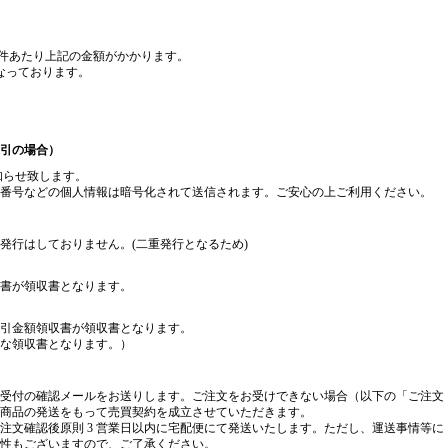
1件あたり上記の金額がかかります。
となっております。
引の場合）
知らせ致します。
ット番号などの個人情報は暗号化されて送信されます。ご安心の上ご利用ください。
発行はしておりません。(二重発行となるため)
書が領収書となります。
引金額領収書が領収書となります。
な領収書となります。）
受付の確認メールをお送りします。ご注文をお受けできない場合（以下の「ご注文
商品の発送をもって売買契約を成立させていただきます。
注文確認後原則 3 営業日以内に宅配便にて発送いたします。ただし、運送事情等に
性もございますので、ご了承ください。