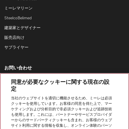
ミーレマリーン
SteelcoBelimed
建築家とデザイナー
販売店向け
サプライヤー
お問い合わせ
お問い合わせ一覧
同意が必要なクッキーに関する現在の設
家庭用製品の営業窓口
定
0120-310-647
当社のウェブサイトを適切に機能させるため、ミーレは必須
カスタマーサービス
クッキーを使用しています。お客様の同意を得た上で、マー
ケティングおよび分析目的で非必須クッキーおよび追跡技術
0120-310-647
も使用します。これには、パートナーやサービスプロバイダ
ーからのサードパーティクッキーも含まれ、お客様のウェブ
サイト利用に関する情報を収集し、オンライン体験のパーソ