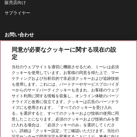
販売店向け
サプライヤー
お問い合わせ
お問い合わせ一覧
同意が必要なクッキーに関する現在の設
家庭用製品の営業窓口
定
0120-310-647
当社のウェブサイトを適切に機能させるため、ミーレは必須
カスタマーサービス
クッキーを使用しています。お客様の同意を得た上で、マー
ケティングおよび分析目的で非必須クッキーおよび追跡技術
0120-310-647
も使用します。これには、パートナーやサービスプロバイダ
ーからのサードパーティクッキーも含まれ、お客様のウェブ
サイト利用に関する情報を収集し、オンライン体験のパーソ
ナライズと改善に役立てます。クッキーは広告のパーソナラ
イズにも使用されます。 「すべてのクッキーを受け入れ
る」を選択すると、すべてのクッキーおよび技術の使用に同
意したことになります。必須のクッキーおよび技術のみを受
Miele Professionalをフォローする
け入れる場合は、「必須クッキーのみ」を選択してくださ
い。詳細は「クッキー設定」でご確認いただけます。当社の
設定センターで同意設定を変更することにより、将来に向け