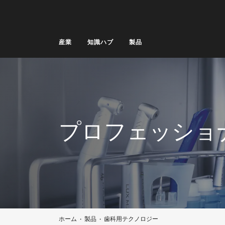
産業
知識ハブ
製品
産業
知識ハブ
製品
プロフェッショ
サービス & サポート
家庭用
検索
ウィッシュリスト
ホーム
製品
歯科用テクノロジー