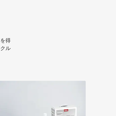
益を得
イクル