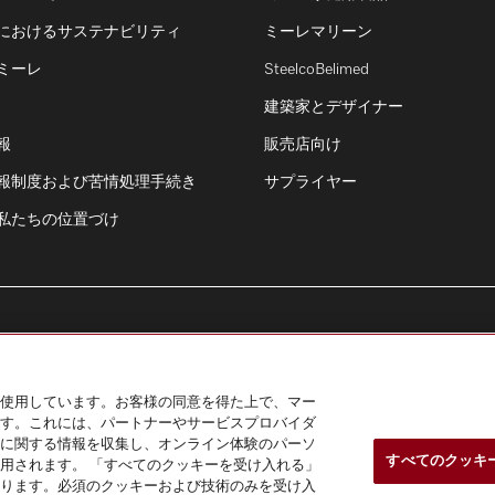
におけるサステナビリティ
ミーレマリーン
ミーレ
SteelcoBelimed
建築家とデザイナー
報
販売店向け
報制度および苦情処理手続き
サプライヤー
私たちの位置づけ
使用しています。お客様の同意を得た上で、マー
す。これには、パートナーやサービスプロバイダ
に関する情報を収集し、オンライン体験のパーソ
すべてのクッキ
用されます。 「すべてのクッキーを受け入れる」
ります。必須のクッキーおよび技術のみを受け入