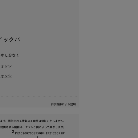
クイックパ
を申し分なく
ウォッシ
ウォッシ
例示画像による説明
ます。提供される情報の正確性は保証いたしません。
ります。提供される機能は、モデルと国によって異なります。
2
DE102007008950B4, EP2120671B1
3