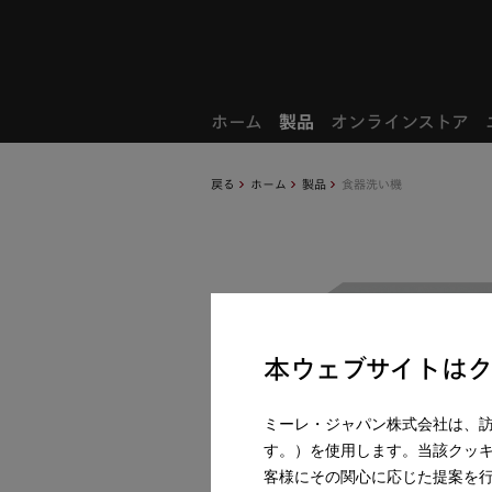
お気に入り製品
ホーム
製品
オンラインストア
戻る
ホーム
製品
食器洗い機
本ウェブサイトは
ミーレ・ジャパン株式会社は、
す。）を使用します。当該クッ
客様にその関心に応じた提案を