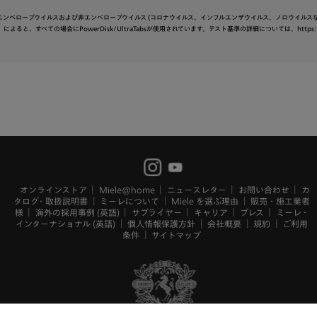
ンベロープウイルスおよび非エンベロープウイルス (コロナウイルス、インフルエンザウイルス、ノロウイルスな
によると、すべての場合にPowerDisk/UltraTabsが使用されています。テスト基準の詳細については、https://w
オンラインストア
Miele@home
ニュースレター
お問い合わせ
カ
タログ・取扱説明書
ミーレについて
Miele を選ぶ理由
販売・施工業者
様
海外の採用事例 (英語)
サプライヤー
キャリア
プレス
ミーレ・
インターナショナル (英語)
個人情報保護方針
会社概要
規約
ご利用
条件
サイトマップ