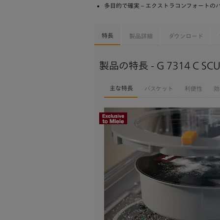
多目的で確実 – エクストラコンフォートの
特長
製品詳細
ダウンロード
製品の特長 - G 7314 C SCU
主な特長
バスケット
利便性
効