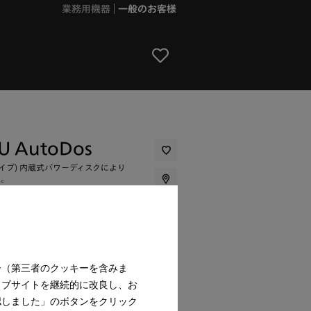
業務用機器
一般のお客様
CU AutoDos
イプ) 内蔵式パワーディスクにより
定。
ー（第三者のクッキーを含みま
ェブサイトを継続的に改良し、お
トホワイト
認しました」のボタンをクリック