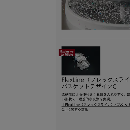
FlexLine（フレックスラ
バスケットデザインC
柔軟性による便利さ：食器を入れやすく、
い形状で、理想的な洗浄を実現。
「FlexLine（フレックスライン）バスケッ
C 」に関する詳細