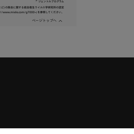
ジェントルプログラム
ど) の除去に関する統合衛生ウイルス学研究所の認定
ww.miele.com/g7000-c を参照してください。
ページトップへ