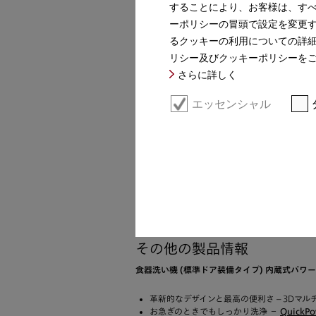
することにより、お客様は、す
ーポリシーの冒頭で設定を変更
るクッキーの利用についての詳
リシー及びクッキーポリシーを
さらに詳しく
エッセンシャル
その他の製品情報
食器洗い機 (標準ドア装備タイプ) 内蔵式パ
革新的なデザインと最高の便利さ – 3Dマ
お急ぎのときでもしっかり洗浄 －
QuickP