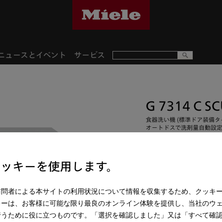
ニュースとイベント
サービス
G 7314 C S
食器洗い機 (標準ドア装備タ
オートドスで洗剤量自動設
クッキーを使用します。
¥ 484,000
**
訪問者による本サイトの利用状況について情報を収集するため、クッキ
キーは、お客様に可能な限り最良のオンライン体験を提供し、当社のウ
操作パネルの色:
ブリリアン
行うために役に立つものです。「選択を確認しました」又は「すべて確