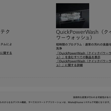
）テク
QuickPowerWash（
ワーウォッシュ）
ステムによ
短時間のプログラム：通常の汚れの食器
洗浄
」に関する
「QuickPowerWash（クイックパワー
ュ）」を含むすべての製品を表示
「QuickPowerWash（クイックパワー
ュ）」に関する詳細
技術的な変更が行われる可能性があり
e. KG からのさらなるデジタル機能。すべてのスマートアプリケーションは、Miele@home システムで可能にな