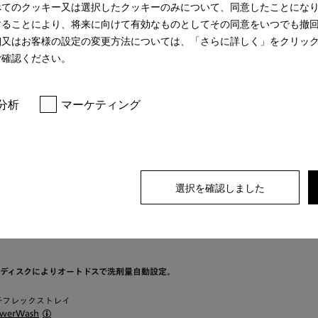
べてのクッキー又は選択したクッキーのみについて、同意したことにな
オンラインショ
することにより、将来に向けて有効なものとしてその同意をいつでも撤
細又はお客様の設定の変更方法については、「さらに詳しく」をクリッ
** 消費税(10%)込
ご確認ください。
分析
マーケティング
選択を確認しました
ワーディスクによりオートドスで洗剤量自動設定。
ルチフレックストレイ
owerWash