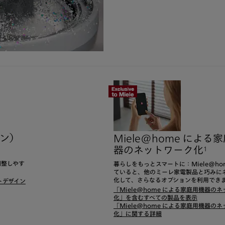
イン）
Miele@home による
器のネットワーク化
1
調整しやす
暮らしをもっとスマートに：Miele@ho
ていると、他のミーレ家電製品と巧みに
化して、さらなるオプションを利用でき
トデザイン
「Miele@home による家庭用機器の
化」を含むすべての製品を表示
「Miele@home による家庭用機器の
化」に関する詳細