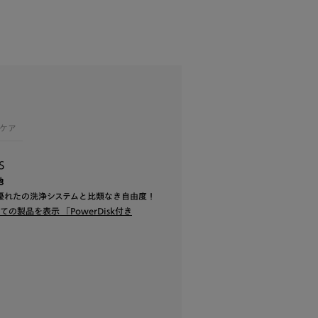
ケア
s
地
優れたの洗浄システムと比類なき自由度！
むすべての製品を表示
「PowerDisk付き