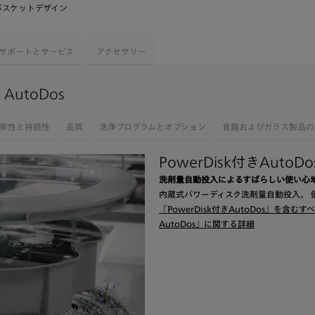
バスケットデザイン
サポートとサービス
アクセサリー
 AutoDos
率性と持続性
品質
洗浄プログラムとオプション
食器およびガラス製品の
PowerDisk付きAutoDo
洗剤量自動投入によるすばらしい使い心
内蔵式パワーディスク洗剤量自動投入。 
「PowerDisk付きAutoDos」を含
AutoDos」に関する詳細