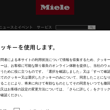
ニュースとイベント
サービス
クッキーを使用します。
訪問者による本サイトの利用状況について情報を収集するため、クッキ
6
すべての照会をリセット
キーは、お客様に可能な限り最良のオンライン体験を提供し、当社のウ
行うために役に立つものです。「選択を確認しました」又は「すべて確
べてのクッキー又は選択したクッキーのみについて、同意したことにな
することにより、将来に向けて有効なものとしてその同意をいつでも撤
？
細又はお客様の設定の変更方法については、「さらに詳しく」をクリッ
ご確認ください。