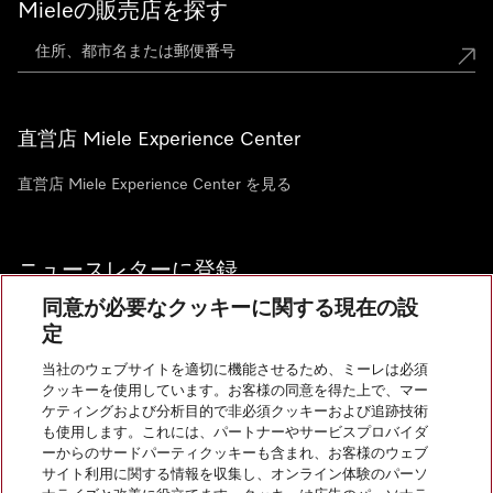
Mieleの販売店を探す
直営店 Miele Experience Center
直営店 Miele Experience Center を見る
ニュースレターに登録
同意が必要なクッキーに関する現在の設
定
当社のウェブサイトを適切に機能させるため、ミーレは必須
クッキーを使用しています。お客様の同意を得た上で、マー
お問い合わせ
ケティングおよび分析目的で非必須クッキーおよび追跡技術
も使用します。これには、パートナーやサービスプロバイダ
ーからのサードパーティクッキーも含まれ、お客様のウェブ
サイト利用に関する情報を収集し、オンライン体験のパーソ
InstagramのMiele
YoutubeのMiele