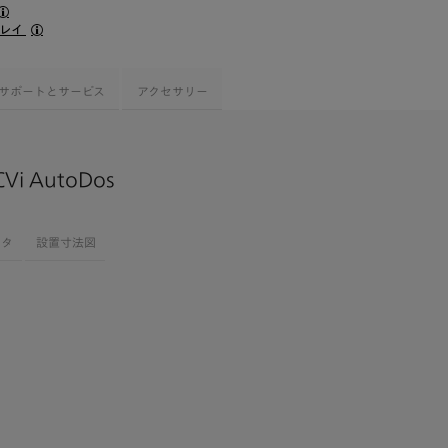
プレイ
サポートとサービス
アクセサリー
Vi AutoDos
ータ
設置寸法図