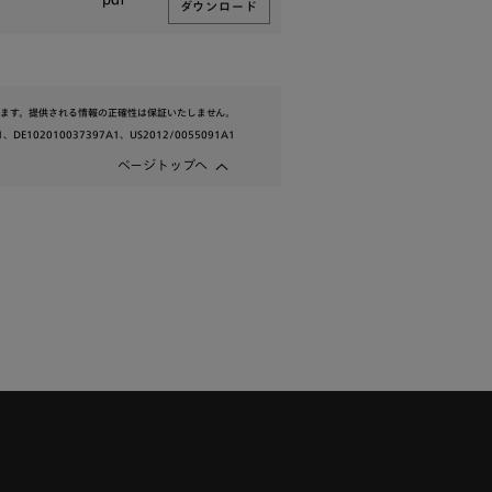
ダウンロード
ます。提供される情報の正確性は保証いたしません。
1、DE102010037397A1、US2012/0055091A1
ページトップへ