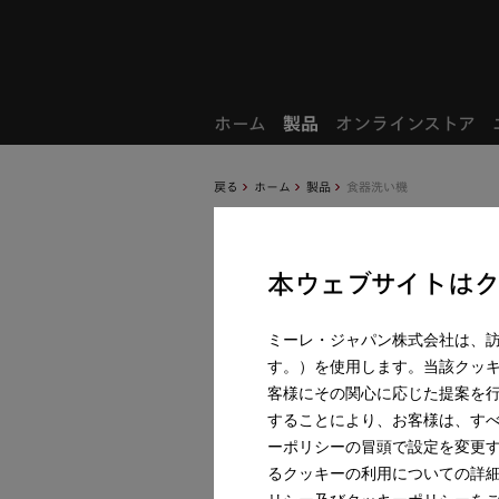
お気に入り製品
ホーム
製品
オンラインストア
戻る
ホーム
製品
食器洗い機
本ウェブサイトは
ミーレ・ジャパン株式会社は、
す。）を使用します。当該クッ
客様にその関心に応じた提案を
することにより、お客様は、す
ーポリシーの冒頭で設定を変更
るクッキーの利用についての詳
リシー及びクッキーポリシーを