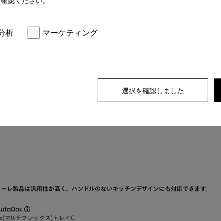
オンラインショ
分析
マーケティング
** 消費税(10%)込
選択を確認しました
－ ミーレ製品は汎用性が高く、ハンドルのないキッチンデザインにも対応できます。
utoDos
lex(マルチフレックス)トレイC