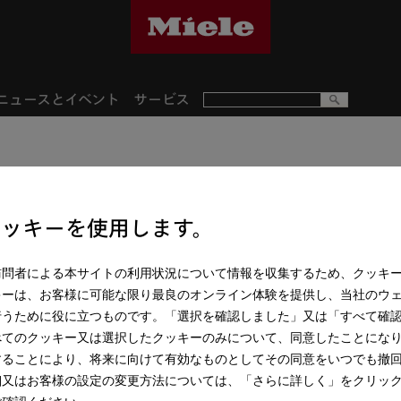
ニュースとイベント
サービス
G 7964 C SC
食器洗い機 (オールドア材取
クッキーを使用します。
性が高く、ハンドルのないキ
訪問者による本サイトの利用状況について情報を収集するため、クッキ
キーは、お客様に可能な限り最良のオンライン体験を提供し、当社のウ
行うために役に立つものです。「選択を確認しました」又は「すべて確
¥ 858,000
**
べてのクッキー又は選択したクッキーのみについて、同意したことにな
することにより、将来に向けて有効なものとしてその同意をいつでも撤
操作パネルの色:
CleanS
細又はお客様の設定の変更方法については、「さらに詳しく」をクリッ
ご確認ください。