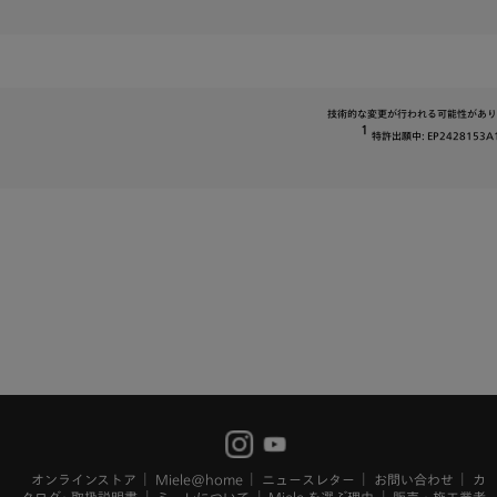
技術的な変更が行われる可能性があり
1
特許出願中: EP2428153A
オンラインストア
Miele@home
ニュースレター
お問い合わせ
カ
タログ・取扱説明書
ミーレについて
Miele を選ぶ理由
販売・施工業者