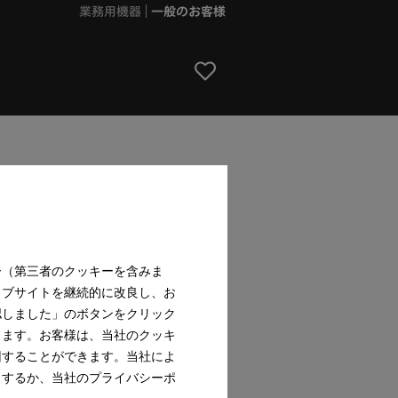
業務用機器
一般のお客様
Vi AutoDos
付専用タイプ) － ミーレ製品は汎用
ッチンデザインにも対応できます。
ー（第三者のクッキーを含みま
ェブサイトを継続的に改良し、お
認しました」のボタンをクリック
ります。お客様は、当社のクッキ
回することができます。当社によ
teel/オブシディアンブラック
クするか、当社のプライバシーポ