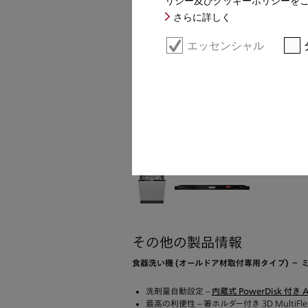
さらに詳しく
エッセンシャル
その他の製品情報
食器洗い機 (オールドア材取付専用タイプ) 
洗剤量自動設定 –
内蔵式 PowerDisk 付き A
最高の利便性 – 箸ホルダー付き 3D MultiF