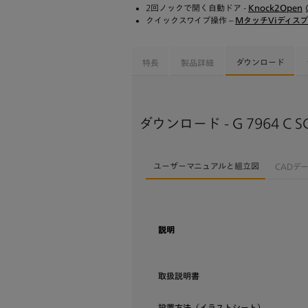
2回ノックで開く自動ドア -
Knock2Open
クイックスワイプ操作 –
MタッチViディス
ダウンロード
特長
製品詳細
ダウンロード - G 7964 C SC
ユーザーマニュアルと組立図
CADデ
説明
取扱説明書
設置方法（イラストシート）