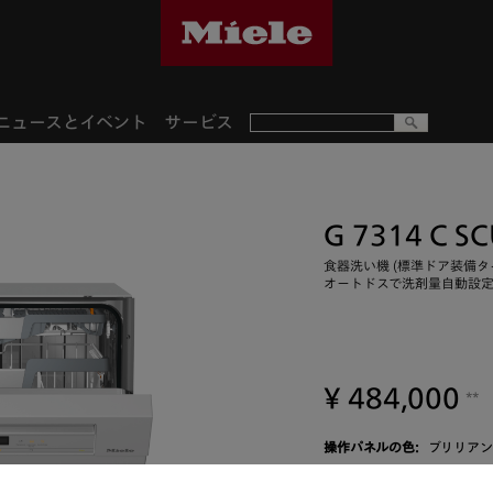
ニュースとイベント
サービス
G 7314 C S
食器洗い機 (標準ドア装備タ
オートドスで洗剤量自動設
¥ 484,000
**
操作パネルの色:
ブリリアン