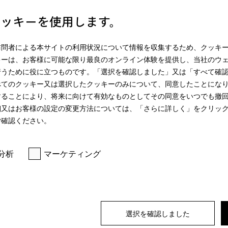
オンラインショ
クッキーを使用します。
** 消費税(10%)込
訪問者による本サイトの利用状況について情報を収集するため、クッキ
キーは、お客様に可能な限り最良のオンライン体験を提供し、当社のウ
行うために役に立つものです。「選択を確認しました」又は「すべて確
べてのクッキー又は選択したクッキーのみについて、同意したことにな
することにより、将来に向けて有効なものとしてその同意をいつでも撤
細又はお客様の設定の変更方法については、「さらに詳しく」をクリッ
ご確認ください。
分析
マーケティング
ワーディスクによりオートドスで洗剤量自動設定。
選択を確認しました
ルチフレックストレイ
owerWash