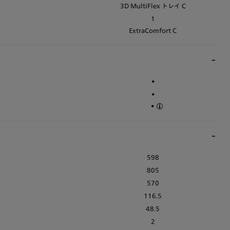
3D MultiFlex トレイ C
1
ExtraComfort C
•
•
•
598
805
570
116.5
48.5
2