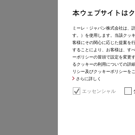
本ウェブサイトは
ミーレ・ジャパン株式会社は、
す。）を使用します。当該クッ
客様にその関心に応じた提案を
することにより、お客様は、す
ーポリシーの冒頭で設定を変更
るクッキーの利用についての詳
リシー及びクッキーポリシーを
さらに詳しく
エッセンシャル
その他の製品情報
食器洗い機 (標準ドア装備タイプ) 内蔵式パ
革新的なデザインと最高の便利さ – 3Dマ
お急ぎのときでもしっかり洗浄 －
QuickP