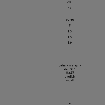
200
10
1
50-60
5
1.5
1.5
1.9
bahasa malaysia
deutsch
日本語
english
العربية
•