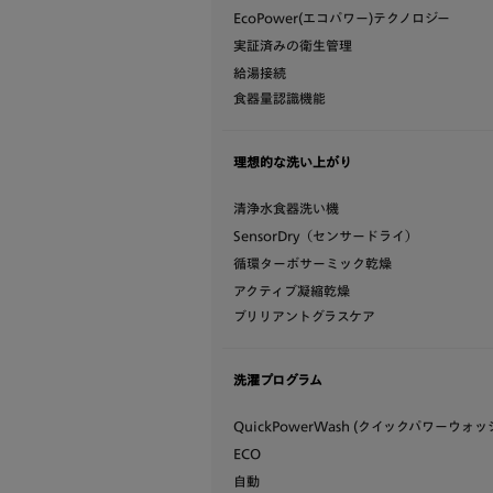
EcoPower(エコパワー)テクノロジー
実証済みの衛生管理
給湯接続
食器量認識機能
理想的な洗い上がり
清浄水食器洗い機
SensorDry（センサードライ）
循環ターボサーミック乾燥
アクティブ凝縮乾燥
ブリリアントグラスケア
洗濯プログラム
QuickPowerWash (クイックパワーウォッ
ECO
自動