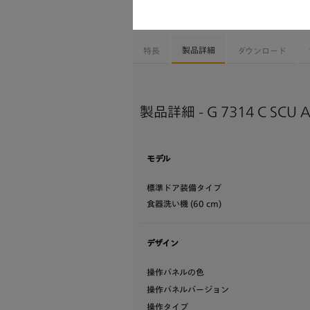
多目的で確実 – エクストラコンフォートの
製品詳細
特長
ダウンロード
製品詳細 - G 7314 C SCU 
モデル
標準ドア装備タイプ
食器洗い機 (60 cm)
デザイン
操作パネルの色
操作パネルバージョン
操作タイプ