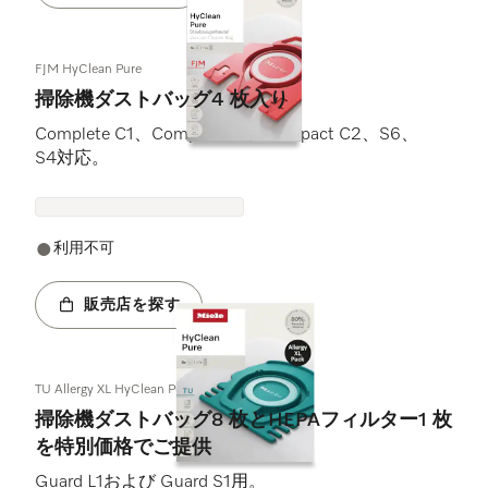
FJM HyClean Pure
掃除機ダストバッグ4 枚入り
Complete C1、Compact C1、Compact C2、S6、
S4対応。
利用不可
販売店を探す
TU Allergy XL HyClean Pure
掃除機ダストバッグ8 枚とHEPAフィルター1 枚
を特別価格でご提供
Guard L1および Guard S1用。