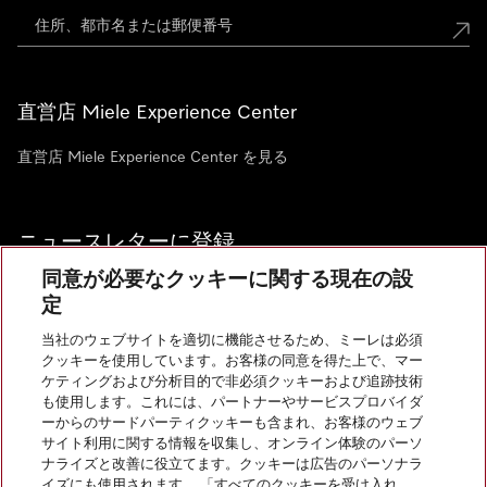
直営店 Miele Experience Center
直営店 Miele Experience Center を見る
ニュースレターに登録
同意が必要なクッキーに関する現在の設
定
当社のウェブサイトを適切に機能させるため、ミーレは必須
クッキーを使用しています。お客様の同意を得た上で、マー
お問い合わせ
ケティングおよび分析目的で非必須クッキーおよび追跡技術
も使用します。これには、パートナーやサービスプロバイダ
ーからのサードパーティクッキーも含まれ、お客様のウェブ
サイト利用に関する情報を収集し、オンライン体験のパーソ
InstagramのMiele
YoutubeのMiele
ナライズと改善に役立てます。クッキーは広告のパーソナラ
イズにも使用されます。 「すべてのクッキーを受け入れ