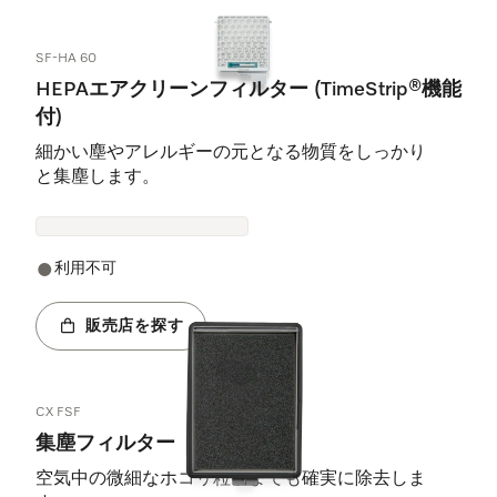
SF-HA 60
HEPAエアクリーンフィルター (TimeStrip®機能
付)
細かい塵やアレルギーの元となる物質をしっかり
と集塵します。
利用不可
販売店を探す
CX FSF
集塵フィルター
空気中の微細なホコリ粒子までも確実に除去しま