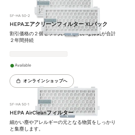
SF-HA 50-2
HEPAエアクリーンフィルター XLパック
割引価格の２個セット入り、きれいな排気が合計
２年間持続
Available
オンラインショップへ
SF-HA 50-1
HEPA AirCleanフィルター
細かい塵やアレルギーの元となる物質をしっかり
と集塵します。