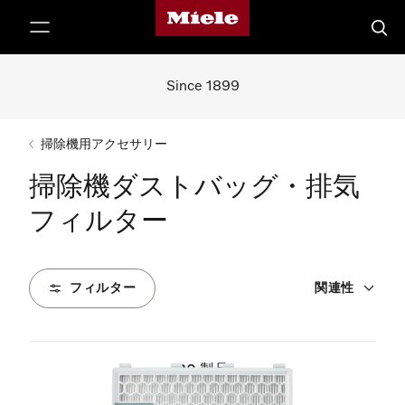
Mieleのホームページ
テンツへスキップ
検索
Since 1899
掃除機用アクセサリー
掃除機ダストバッグ・排気
フィルター
フィルター
関連性
20
製品