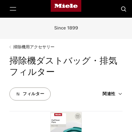
Mieleのホームページ
テンツへスキップ
検索
Since 1899
掃除機用アクセサリー
掃除機ダストバッグ・排気
フィルター
フィルター
関連性
20
製品