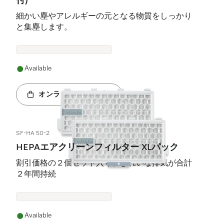
付)
細かい塵やアレルギーの元となる物質をしっかり
と集塵します。
Available
オンラインショップへ
SF-HA 50-2
HEPAエアクリーンフィルター XLパック
割引価格の２個セット入り、きれいな排気が合計
２年間持続
Available