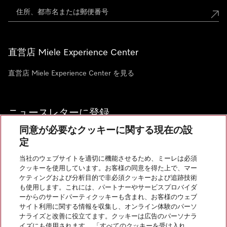
直営店 Miele Experience Center
直営店 Miele Experience Center を見る
ニュースレターに登録
同意が必要なクッキーに関する現在の設
定
当社のウェブサイトを適切に機能させるため、ミーレは必須
クッキーを使用しています。お客様の同意を得た上で、マー
お問い合わせ
ケティングおよび分析目的で非必須クッキーおよび追跡技術
も使用します。これには、パートナーやサービスプロバイダ
ーからのサードパーティクッキーも含まれ、お客様のウェブ
サイト利用に関する情報を収集し、オンライン体験のパーソ
InstagramのMiele
YoutubeのMiele
ナライズと改善に役立てます。クッキーは広告のパーソナラ
イズにも使用されます。 「すべてのクッキーを受け入れ