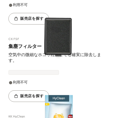
利用不可
販売店を探す
CX FSF
集塵フィルター
空気中の微細なホコリ粒子までも確実に除去しま
す。
利用不可
販売店を探す
KK HyClean