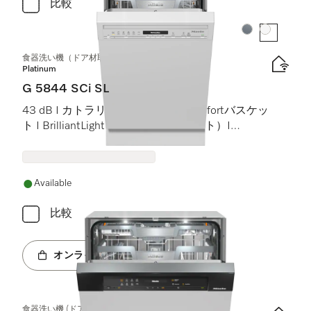
比較
カラー:
カラー:
食器洗い機（ドア材取付専用タイプ、45 cm）
Platinum
G 5844 SCi SL
43 dB I カトラリートレイ I MaxiComfortバスケッ
ト I BrilliantLight（ブリリアントライト）I
Miele@home
Available
比較
オンラインショップへ
食器洗い機 (ドア材取付専用タイプ)