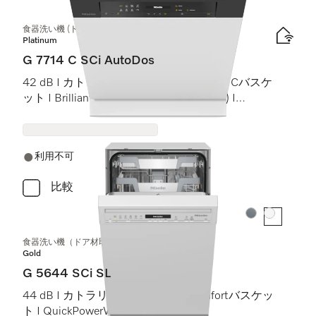
食器洗い機 (ドア材取付専用タイプ)
Platinum
G 7714 C SCi AutoDos
42 dB I カトラリートレイ I MaxiComfort Cバスケ
ット I BrilliantLight (ブリリアントライト) I
AutoDos
利用不可
比較
カラー:
カラー:
食器洗い機（ドア材取付専用タイプ、45 cm）
Gold
G 5644 SCi SL
44 dB I カトラリートレイ I ExtraComfortバスケッ
ト I QuickPowerWash I AutoOpen