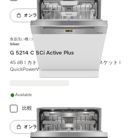
オンラインショップへ
食器洗い機 (ドア材取付専用タイプ)
Silver
G 5214 C SCi Active Plus
45 dB I カトラリートレイ I Comfort Cバスケット I
QuickPowerWash I AutoOpen
Available
比較
オンラインショップへ