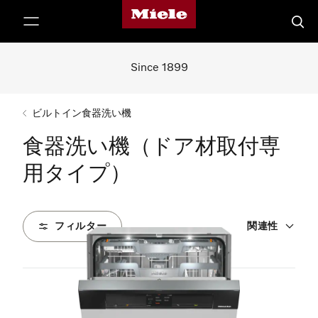
Mieleのホームページ
テンツへスキップ
検索
Since 1899
ビルトイン食器洗い機
食器洗い機（ドア材取付専
用タイプ）
フィルター
関連性
10
製品