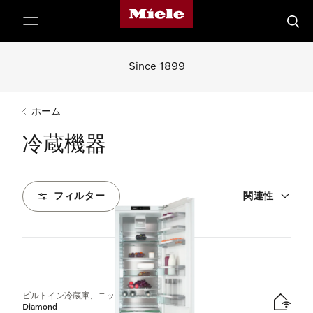
Mieleのホームページ
テンツへスキップ
検索
Since 1899
ホーム
冷蔵機器
フィルター
関連性
8
製品
ビルトイン冷蔵庫、ニッチ高さ178 cm
Diamond