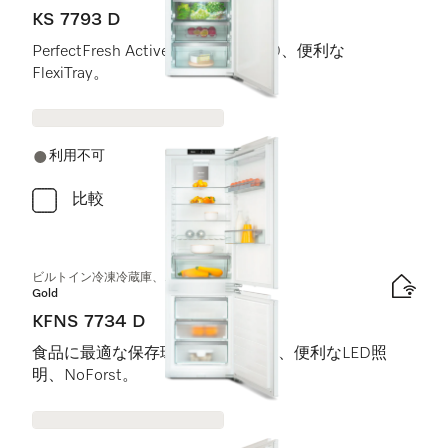
KS 7793 D
PerfectFresh Active、FlexiLight 2.0、便利な
FlexiTray。
利用不可
比較
ビルトイン冷凍冷蔵庫、ニッチ高さ178 cm
Gold
KFNS 7734 D
食品に最適な保存環境 DynaCool、便利なLED照
明、NoForst。