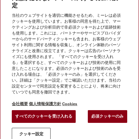
定
当社のウェブサイトを適切に機能させるため、ミーレは必須
クッキーを使用しています。お客様の同意を得た上で、マー
お問い合わせ
ケティングおよび分析目的で非必須クッキーおよび追跡技術
も使用します。これには、パートナーやサービスプロバイダ
ーからのサードパーティクッキーも含まれ、お客様のウェブ
サイト利用に関する情報を収集し、オンライン体験のパーソ
InstagramのMiele
YoutubeのMiele
ナライズと改善に役立てます。クッキーは広告のパーソナラ
イズにも使用されます。 「すべてのクッキーを受け入れ
る」を選択すると、すべてのクッキーおよび技術の使用に同
意したことになります。必須のクッキーおよび技術のみを受
け入れる場合は、「必須クッキーのみ」を選択してくださ
い。詳細は「クッキー設定」でご確認いただけます。当社の
会社概要
設定センターで同意設定を変更することにより、将来に向け
ていつでも同意を撤回できます。
法的通知
個人情報保護方針
会社概要
個人情報保護方針
Cookies
利用規約
すべてのクッキーを受け入れる
必須クッキーのみ
クッキー設定
クッキー設定